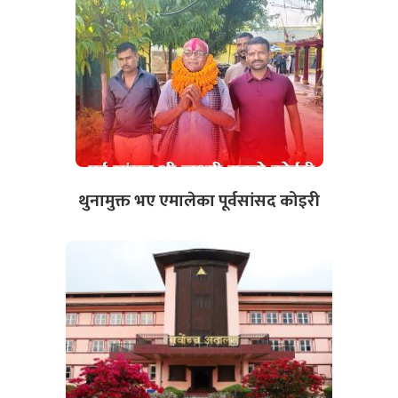
थुनामुक्त भए एमालेका पूर्वसांसद कोइरी