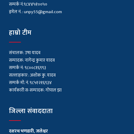
सम्पर्क नं.९८४४५१००५०
इमेल नं. :
unpy55@gmail.com
हाम्रो टीम
संचालक: उषा यादव
सम्पादक: नागेन्द्र कुमार यादव
सम्पर्क नं: ९८००८१६९९३
सल्लाहकार : अशाेक कु. यादव
सम्पर्क मो. नं. ९८५१२१६९३४
कार्यकारी स-सम्पादक: गोपाल झा
जिल्ला संवाददाता
दशरथ भणडारी, जलेश्वर