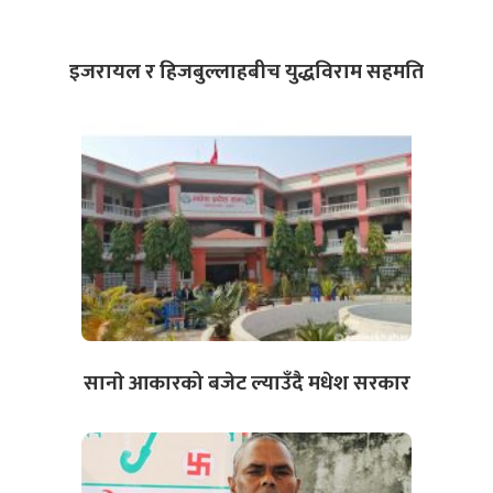
इजरायल र हिजबुल्लाहबीच युद्धविराम सहमति
सानाे आकारको बजेट ल्याउँदै मधेश सरकार