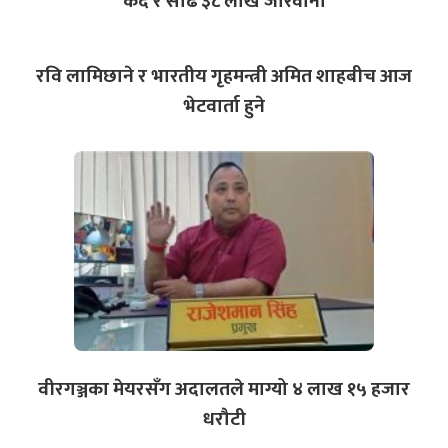
कैद र साढे ३८ लाख जरिवाना
रवि लामिछाने र भारतीय गृहमन्त्री अमित शाहबीच आज
भेटवार्ता हुने
वीरगञ्जका मेयरसँग अदालतले माग्यो ४ लाख १५ हजार
धरौटी