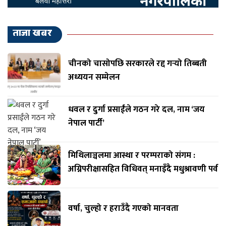
ताजा खबर
चीनको चासोपछि सरकारले रद्द गर्‍यो तिब्बती
अध्ययन सम्मेलन
धवल र दुर्गा प्रसाईंले गठन गरे दल, नाम ‘जय
नेपाल पार्टी’
मिथिलाञ्चलमा आस्था र परम्पराको संगम :
अग्निपरीक्षासहित विधिवत् मनाइँदै मधुश्रावणी पर्व
वर्षा, चुल्हो र हराउँदै गएको मानवता