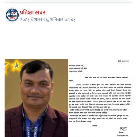
प्रतिक्षा खबर
२०८३ बैशाख २६, शनिबार ०८:४३