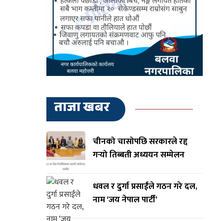
ताजा खबर
चीनको चासोपछि सरकारले रद्द
गर्‍यो तिब्बती अध्ययन सम्मेलन
धवल र दुर्गा प्रसाईंले गठन गरे दल,
नाम ‘जय नेपाल पार्टी’