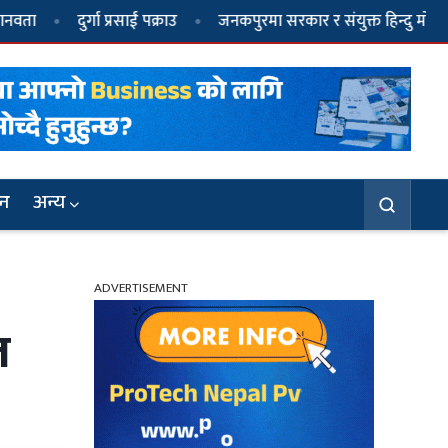
र्गा प्रसाईं पक्राउ
जनकपुरमा सरकार र संयुक्त हिन्दु मोर्चाबीच सहमति
जन
अन्य
ADVERTISEMENT
३
मिथिलाञ्चलमा आस्था र परम्पराको संगम :
त
अग्निपरीक्षासहित विधिवत् मनाइँदै मधुश्रावणी पर्व
६
जनकपुरमा सरकार र संयुक्त हिन्दु मोर्चाबीच
सहमति