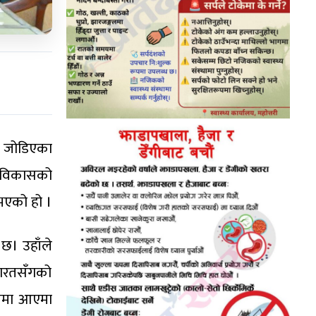
ष जोडिएका
। विकासको
ुभएको हो ।
 छ। उहाँले
 भारतसँगको
यनमा आएमा