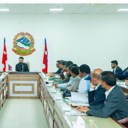
८
धनुषामा सर्वपक्षीय बैठक सुरु