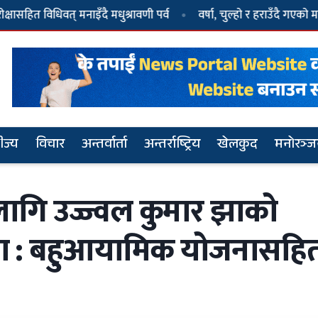
त् मनाइँदै मधुश्रावणी पर्व
वर्षा, चुल्हो र हराउँदै गएको मानवता
दु
ीज्य
विचार
अन्तर्वार्ता
अन्तर्राष्ट्रिय
खेलकुद
मनोरञ्
लागि उज्ज्वल कुमार झाको
२
धवल र दुर्गा प्रसाईंले गठन गरे दल, नाम ‘जय
्डा : बहुआयामिक योजनासहि
नेपाल पार्टी’
५
दुर्गा प्रसाईं पक्राउ