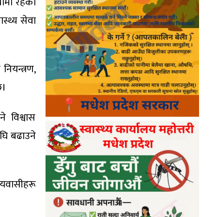
थामा रहेको
ास्थ्य सेवा
नियन्त्रण,
छ।
े विश्वास
घि बढाउने
ीयवासीहरू