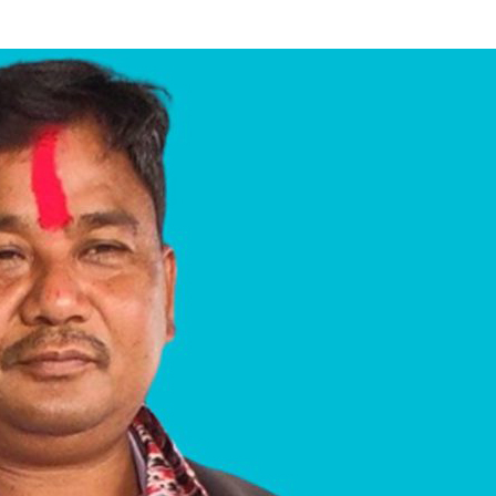
८
मधेशका विभिन्न जिल्लामा निकालियो सद्भाव
र्‍याली