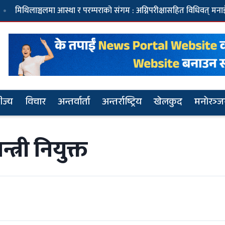
ाञ्चलमा आस्था र परम्पराको संगम : अग्निपरीक्षासहित विधिवत् मनाइँदै मधुश्रावण
ीज्य
विचार
अन्तर्वार्ता
अन्तर्राष्ट्रिय
खेलकुद
मनोरञ्
त्री नियुक्त
२
चीनको चासोपछि सरकारले रद्द गर्‍यो तिब्बती
अध्ययन सम्मेलन
५
वर्षा, चुल्हो र हराउँदै गएको मानवता