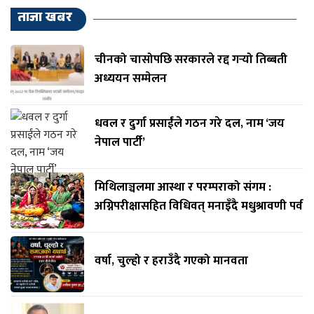
ताजा खबर
चीनको चासोपछि सरकारले रद्द गर्‍यो तिब्बती
अध्ययन सम्मेलन
धवल र दुर्गा प्रसाईंले गठन गरे दल, नाम ‘जय
नेपाल पार्टी’
मिथिलाञ्चलमा आस्था र परम्पराको संगम :
अग्निपरीक्षासहित विधिवत् मनाइँदै मधुश्रावणी पर्व
वर्षा, चुल्हो र हराउँदै गएको मानवता