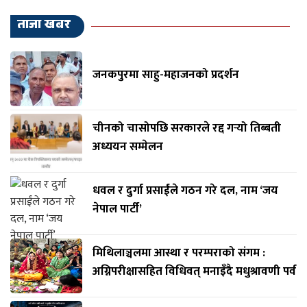
ताजा खबर
जनकपुरमा साहु-महाजनको प्रदर्शन
चीनको चासोपछि सरकारले रद्द गर्‍यो तिब्बती
अध्ययन सम्मेलन
धवल र दुर्गा प्रसाईंले गठन गरे दल, नाम ‘जय
नेपाल पार्टी’
मिथिलाञ्चलमा आस्था र परम्पराको संगम :
अग्निपरीक्षासहित विधिवत् मनाइँदै मधुश्रावणी पर्व