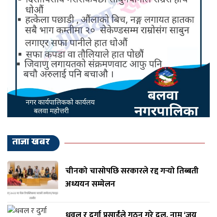
ताजा खबर
चीनको चासोपछि सरकारले रद्द गर्‍यो तिब्बती
अध्ययन सम्मेलन
धवल र दुर्गा प्रसाईंले गठन गरे दल, नाम ‘जय