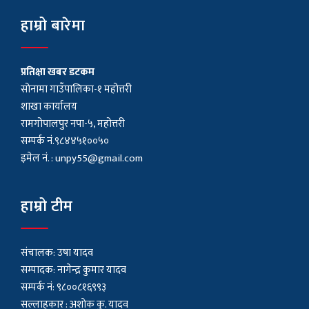
हाम्रो बारेमा
प्रतिक्षा खबर डटकम
सोनामा गाउँपालिका-१ महोत्तरी
शाखा कार्यालय
रामगोपालपुर नपा-५, महोत्तरी
सम्पर्क नं.९८४४५१००५०
इमेल नं. :
unpy55@gmail.com
हाम्रो टीम
संचालक: उषा यादव
सम्पादक: नागेन्द्र कुमार यादव
सम्पर्क नं: ९८००८१६९९३
सल्लाहकार : अशाेक कु. यादव