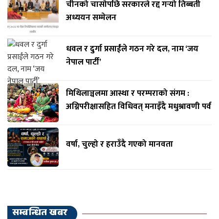
चीनको चासोपछि सरकारले रद्द गर्‍यो तिब्बती
अध्ययन सम्मेलन
धवल र दुर्गा प्रसाईंले गठन गरे दल, नाम ‘जय
नेपाल पार्टी’
मिथिलाञ्चलमा आस्था र परम्पराको संगम :
अग्निपरीक्षासहित विधिवत् मनाइँदै मधुश्रावणी पर्व
वर्षा, चुल्हो र हराउँदै गएको मानवता
सम्बन्धित खबर