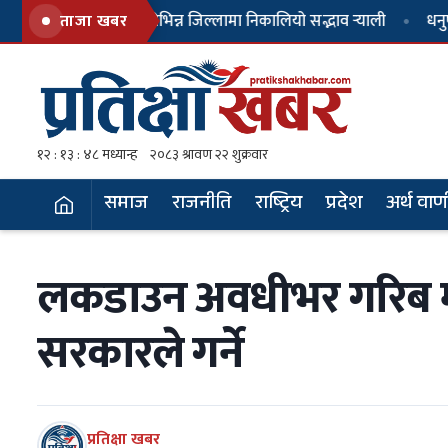
मधेशका विभिन्न जिल्लामा निकालियो सद्भाव र्‍याली
धनुषामा सर्वपक
ताजा खबर
समाज
राजनीति
राष्ट्रिय
प्रदेश
अर्थ वाण
ताजा समाचार
— भर्खर प्रकाशित
लकडाउन अवधीभर गरिब मजद
१
चीनको चासोपछि सरकारले रद्द गर्‍यो तिब्बती
सरकारले गर्ने
अध्ययन सम्मेलन
४
वर्षा, चुल्हो र हराउँदै गएको मानवता
प्रतिक्षा खबर