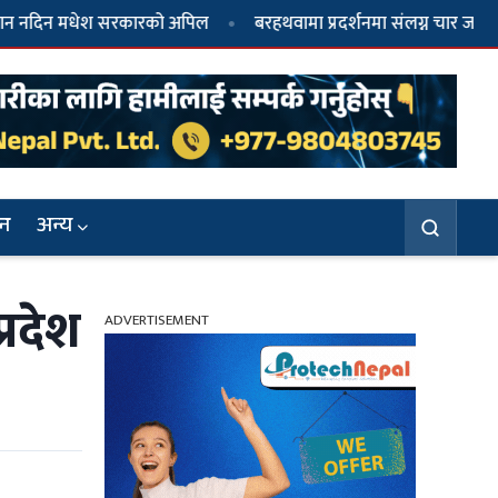
मधेश सरकारको अपिल
‎बरहथवामा प्रदर्शनमा संलग्न चार जना स्थानीयको 
जन
अन्य
रदेश
ADVERTISEMENT
३
मिथिलाञ्चलमा आस्था र परम्पराको संगम :
अग्निपरीक्षासहित विधिवत् मनाइँदै मधुश्रावणी पर्व
६
जनकपुरमा सरकार र संयुक्त हिन्दु मोर्चाबीच
सहमति