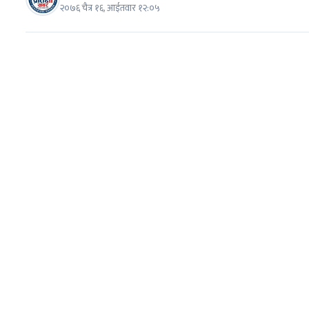
२०७६ चैत्र १६, आईतवार १२:०५
७
मधेशका विभिन्न जिल्लामा निकालियो सद्भाव
र्‍याली