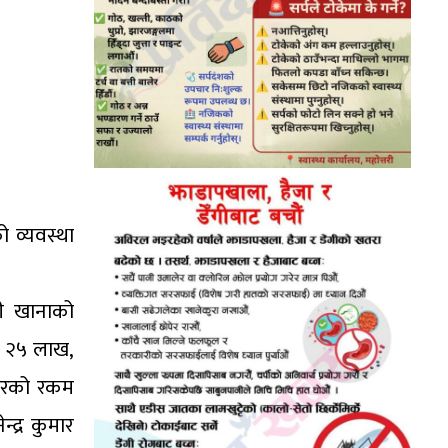
 व्यवस्था
ी खानाको
ई २५ लाख,
वरको रकम
्द्र कुमार