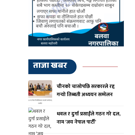
ताजा खबर
चीनको चासोपछि सरकारले रद्द
गर्‍यो तिब्बती अध्ययन सम्मेलन
धवल र दुर्गा प्रसाईंले गठन गरे दल,
नाम ‘जय नेपाल पार्टी’