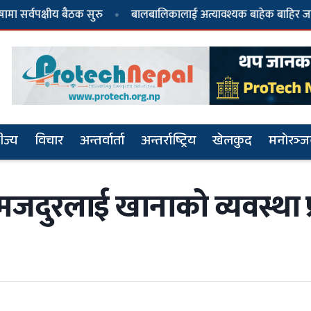
्षीय बैठक सुरु
बालबालिकालाई अत्यावश्यक बाहेक बाहिर जान नदिन 
ीज्य
विचार
अन्तर्वार्ता
अन्तर्राष्ट्रिय
खेलकुद
मनोरञ्
ुरलाई खानाको व्यवस्था प्
२
धवल र दुर्गा प्रसाईंले गठन गरे दल, नाम ‘जय
नेपाल पार्टी’
५
दुर्गा प्रसाईं पक्राउ