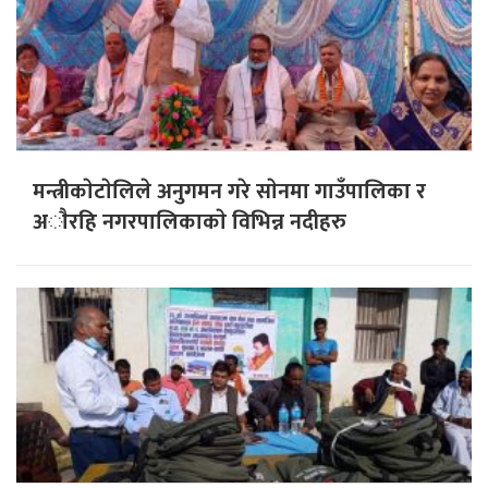
मन्त्रीकाेटाेलिले अनुगमन गरे साेनमा गाउँपालिका र
अाैरहि नगरपालिकाकाे विभिन्न नदीहरु