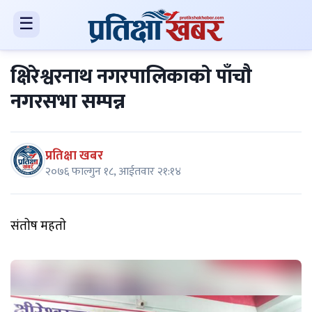
☰
क्षिरेश्वरनाथ नगरपालिकाकाे पाँचाै
नगरसभा सम्पन्न
प्रतिक्षा खबर
२०७६ फाल्गुन १८, आईतवार २१:१४
संताेष महताे