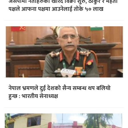
जसपामा नेताहरुकाे खरिद विक्री शुरु, ठाकुर र महतो
पक्षले आफना पक्षमा आउनेलाई तोके ५० लाख
नेपाल भ्रमणले दुई देशको सैन्य सम्बन्ध थप बलियो
हुन्छ : भारतीय सेनाध्यक्ष