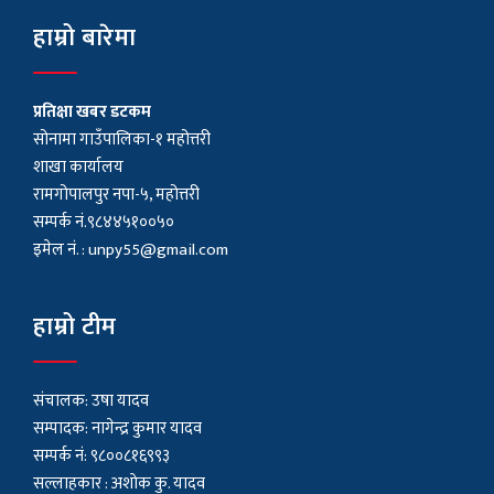
हाम्रो बारेमा
प्रतिक्षा खबर डटकम
सोनामा गाउँपालिका-१ महोत्तरी
शाखा कार्यालय
रामगोपालपुर नपा-५, महोत्तरी
सम्पर्क नं.९८४४५१००५०
इमेल नं. :
unpy55@gmail.com
हाम्रो टीम
संचालक: उषा यादव
सम्पादक: नागेन्द्र कुमार यादव
सम्पर्क नं: ९८००८१६९९३
सल्लाहकार : अशाेक कु. यादव