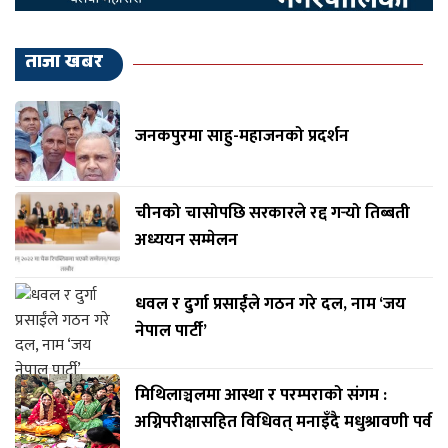
ताजा खबर
जनकपुरमा साहु-महाजनको प्रदर्शन
चीनको चासोपछि सरकारले रद्द गर्‍यो तिब्बती
अध्ययन सम्मेलन
धवल र दुर्गा प्रसाईंले गठन गरे दल, नाम ‘जय
नेपाल पार्टी’
मिथिलाञ्चलमा आस्था र परम्पराको संगम :
अग्निपरीक्षासहित विधिवत् मनाइँदै मधुश्रावणी पर्व