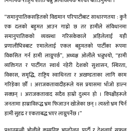
निर्णायक राष्ट्रिय शक्ति बन्नु अत्यावश्यक भएको बताउनुभयो ।
“समानुपातिकसहितको विद्यमान परिपाटीबाट साधारणतया : कुनै
एक दलको बहुमत आउन गाह्रो छ तर हामीले संविधानमा
समानुपातिकको व्यवस्था गरिसकेकाले अहिलेलाई यही
प्रणालीभित्रबाट एमालेलाई एकल बहुमतको पार्टीका रूपमा
विकसित गर्न हामी लाग्नुपर्छ”, अध्यक्ष ओलीले भन्नुभयो, “हामी
व्यक्तिगत र पार्टीगत स्वार्थ नहेरी देशको सुशासन, स्थिरता,
विकास, समृद्धि, राष्ट्रिय स्वाधिनता र अखण्डताका लागि काम
गरिहेका छौँ । अराजकतावादीहरूले यस प्रयासमा भाँजो हाल्न
सक्छन् । अराजकतावाद सदैव हाम्रो दुश्मन हो । विपक्षीहरूले
जनतामा हाम्राविरुद्ध भ्रम फिजाउन खोजेका छन् । त्यस्तो भ्रम चिर्न
हामी सुदृढ र एकताबद्ध भएर लाग्नुपर्नेछ ।”
प्रधानमन्त्री ओलीले कम्युनिष्ट आन्दोलन, पार्टी र देशलाई सफल