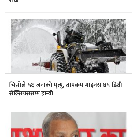
राेक
चिसोले ५६ जनाको मृत्यु, तापक्रम माइनस ४५ डिग्री
सेल्सियससम्म झर्‍यो