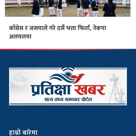
काँग्रेस र जसपाले गरे दसैं भत्ता फिर्ता, नेकपा
अलमलमा
हाम्रो बारेमा