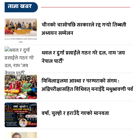
ताजा खबर
चीनको चासोपछि सरकारले रद्द गर्‍यो तिब्बती
अध्ययन सम्मेलन
धवल र दुर्गा प्रसाईंले गठन गरे दल, नाम ‘जय
नेपाल पार्टी’
मिथिलाञ्चलमा आस्था र परम्पराको संगम :
अग्निपरीक्षासहित विधिवत् मनाइँदै मधुश्रावणी पर्व
वर्षा, चुल्हो र हराउँदै गएको मानवता