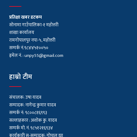
प्रतिक्षा खबर डटकम
सोनामा गाउँपालिका-१ महोत्तरी
शाखा कार्यालय
रामगोपालपुर नपा-५, महोत्तरी
सम्पर्क नं.९८४४५१००५०
इमेल नं. :
unpy55@gmail.com
हाम्रो टीम
संचालक: उषा यादव
सम्पादक: नागेन्द्र कुमार यादव
सम्पर्क नं: ९८००८१६९९३
सल्लाहकार : अशाेक कु. यादव
सम्पर्क मो. नं. ९८५१२१६९३४
कार्यकारी स-सम्पादक: गोपाल झा