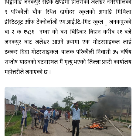
भिट्ठामोड जनकपुर सडक खण्डमा होत्तरीको जलेश्वर नगरपालिका
९ परिकौली चौक स्थित दामोदर स्कूलको अगाडि मिथिला
इंस्टिट्यूट ऑफ टेक्नोलॉजी एम.आई.टि.-मिट स्कुल _ जनकपुरको
बा २ क १५३६ नम्बर को बस बिहिबार बिहान करीब ११ बजे
जनकपुर बाट जलेश्वर आउने क्रममा एक मोटरसाइकल लाई
ठक्कर दिदा मोटरसाइकल चालक परिकौली निवासी ३५ वर्षिय
सन्तोष यादवको घटनास्थल मैं मृत्यु भएको जिल्ला प्रहरी कार्यालय
महोत्तरीले जनाएको छ ।