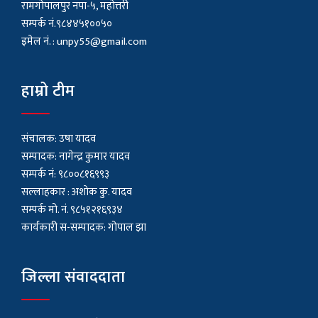
रामगोपालपुर नपा-५, महोत्तरी
सम्पर्क नं.९८४४५१००५०
इमेल नं. :
unpy55@gmail.com
हाम्रो टीम
संचालक: उषा यादव
सम्पादक: नागेन्द्र कुमार यादव
सम्पर्क नं: ९८००८१६९९३
सल्लाहकार : अशाेक कु. यादव
सम्पर्क मो. नं. ९८५१२१६९३४
कार्यकारी स-सम्पादक: गोपाल झा
जिल्ला संवाददाता