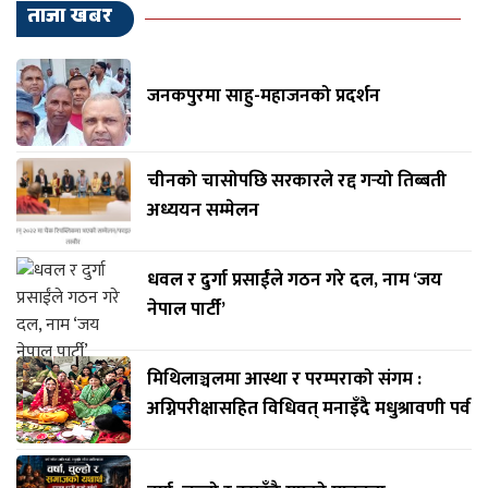
ताजा खबर
जनकपुरमा साहु-महाजनको प्रदर्शन
चीनको चासोपछि सरकारले रद्द गर्‍यो तिब्बती
अध्ययन सम्मेलन
धवल र दुर्गा प्रसाईंले गठन गरे दल, नाम ‘जय
नेपाल पार्टी’
मिथिलाञ्चलमा आस्था र परम्पराको संगम :
अग्निपरीक्षासहित विधिवत् मनाइँदै मधुश्रावणी पर्व