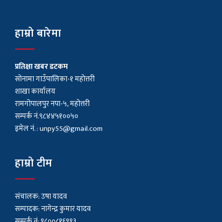
हाम्रो बारेमा
प्रतिक्षा खबर डटकम
सोनामा गाउँपालिका-१ महोत्तरी
शाखा कार्यालय
रामगोपालपुर नपा-५, महोत्तरी
सम्पर्क नं.९८४४५१००५०
इमेल नं. :
unpy55@gmail.com
हाम्रो टीम
संचालक: उषा यादव
सम्पादक: नागेन्द्र कुमार यादव
सम्पर्क नं: ९८००८१६९९३