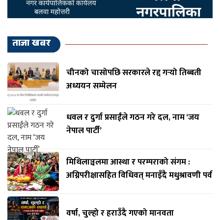
ताजा खबर
चीनको चासोपछि सरकारले रद्द गर्‍यो तिब्बती
अध्ययन सम्मेलन
धवल र दुर्गा प्रसाईंले गठन गरे दल, नाम ‘जय
नेपाल पार्टी’
मिथिलाञ्चलमा आस्था र परम्पराको संगम :
अग्निपरीक्षासहित विधिवत् मनाइँदै मधुश्रावणी पर्व
वर्षा, चुल्हो र हराउँदै गएको मानवता