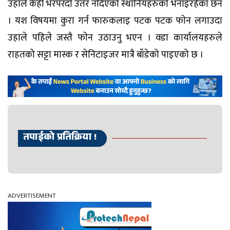
उहाले केही भरपरदाे उतर नदिएकाे स्थानियहरुकाे भनाइरहेका छन
। यश विषयमा कुरा गर्न फारुकलाइ पटक पटक फाेन लगाउदा
उहाले पहिले जस्तै फाेन उठाउनु भएन । वडा कार्यालयहरुले
राहतको सट्टा मास्क र सेनिटाइजर मात्रै बाँडेको पाइएको छ ।
तपाईको प्रतिक्रिया !
ADVERTISEMENT