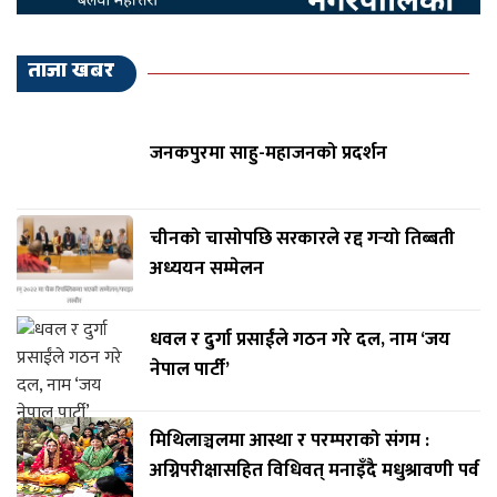
ताजा खबर
जनकपुरमा साहु-महाजनको प्रदर्शन
चीनको चासोपछि सरकारले रद्द गर्‍यो तिब्बती
अध्ययन सम्मेलन
धवल र दुर्गा प्रसाईंले गठन गरे दल, नाम ‘जय
नेपाल पार्टी’
मिथिलाञ्चलमा आस्था र परम्पराको संगम :
अग्निपरीक्षासहित विधिवत् मनाइँदै मधुश्रावणी पर्व