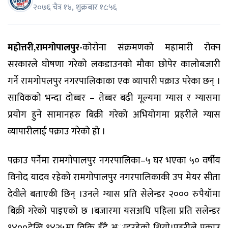
२०७६ चैत्र १४, शुक्रबार १८:५६
महोत्तरी,रामगोपालपुर-
काेराेना संक्रमणको महामारी रोक्न
सरकारले घोषणा गरेको लकडाउनको मौका छोपेर कालोबजारी
गर्ने रामगाेपलपुर नगरपालिकाका एक व्यापारी पक्राउ परेका छन् ।
साविकको भन्दा दोब्बर – तेब्बर बढी मूल्यमा ग्यास र ग्यासमा
प्रयोग हुने सामानहरु बिक्री गरेको अभियोगमा प्रहरीले ग्यास
व्यापारीलाई पक्राउ गरेको हो ।
पक्राउ पर्नेमा रामगाेपालपुर नगरपालिका–५ घर भएका ५० वर्षीय
विनाेद यादव रहेको रामगाेपालपुर नगरपालिकाकी उप मेयर सीता
देवीले बताएकी छिन् ।उनले ग्यास प्रति सेलेन्डर २००० रुपैयाँमा
बिक्री गरेको पाइएको छ ।बजारमा यसअघि पहिला प्रति सलेन्डर
१४००देखि १४२५मा विक्रि हुँदै अाइरहेकाे थियाे।प्रहरीले पक्राउ