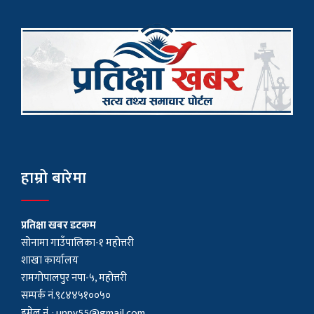
हाम्रो बारेमा
प्रतिक्षा खबर डटकम
सोनामा गाउँपालिका-१ महोत्तरी
शाखा कार्यालय
रामगोपालपुर नपा-५, महोत्तरी
सम्पर्क नं.९८४४५१००५०
इमेल नं. :
unpy55@gmail.com