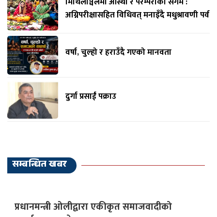
मिथिलाञ्चलमा आस्था र परम्पराको संगम :
अग्निपरीक्षासहित विधिवत् मनाइँदै मधुश्रावणी पर्व
वर्षा, चुल्हो र हराउँदै गएको मानवता
दुर्गा प्रसाईं पक्राउ
सम्बन्धित खबर
प्रधानमन्त्री ओलीद्वारा एकीकृत समाजवादीको