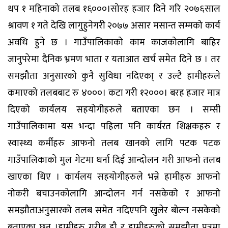
थप १ महिनाको तलब १६०००।सोरह हजार दिने गरि २०७६साल
श्रावण १ गते देखि लागुहुनेगरी २०७७ असार मसान्त सम्मको कार्य
अवधि हुने छ । गाउँपालिकाको काम काजकोलागि बाहिर
जानुपरेमा दैनिक भ्रमण भाता र यताआत खर्च समेत दिने छ । तर
समझौता अनुसारको कुनै सुविधा नदिएका् र उल्टै हामीहरुले
कमाएको तलबबाट रु ४०००। कटा गरी १२०००। बरह हजार मात्र
दिएको कार्यलय सहयोगीहरुले बताएका छन । सम्सी
गाउँपालिकामा यस भन्दा पहिला पनि कार्यरत शिक्षकहरु र
स्वास्थ्य कर्मीहरु आफनो तलब खानको लागि पटक पटक
गाउँपालिकाको मुल गेटमा धर्ना दिई आन्दोलन गरी आफनो तलब
खाएका थिए । कार्यलय सहयोगीहरुले भन्ने हामीहरु आफनो
नोकरी बचाउनकोलागि आन्दोलन गर्न नसकेको र आफनो
समझौताअनुसारको तलब समेत नदिएपनि खुलेर बोल्न नसकेको
बताएका छन ।हामीहरु गरीब हौ र हामीहरुको समझौता पत्रमा