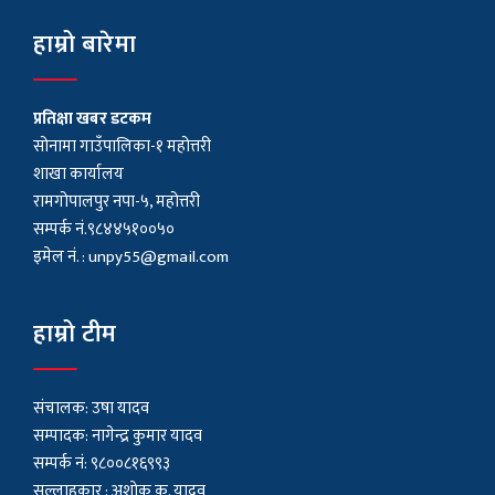
हाम्रो बारेमा
प्रतिक्षा खबर डटकम
सोनामा गाउँपालिका-१ महोत्तरी
शाखा कार्यालय
रामगोपालपुर नपा-५, महोत्तरी
सम्पर्क नं.९८४४५१००५०
इमेल नं. :
unpy55@gmail.com
हाम्रो टीम
संचालक: उषा यादव
सम्पादक: नागेन्द्र कुमार यादव
सम्पर्क नं: ९८००८१६९९३
सल्लाहकार : अशाेक कु. यादव