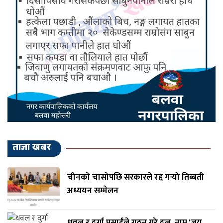
ताजा खबर
चीनको चासोपछि सरकारले रद्द गर्‍यो तिब्बती
अध्ययन सम्मेलन
धवल र दुर्गा प्रसाईंले गठन गरे दल, नाम ‘जय