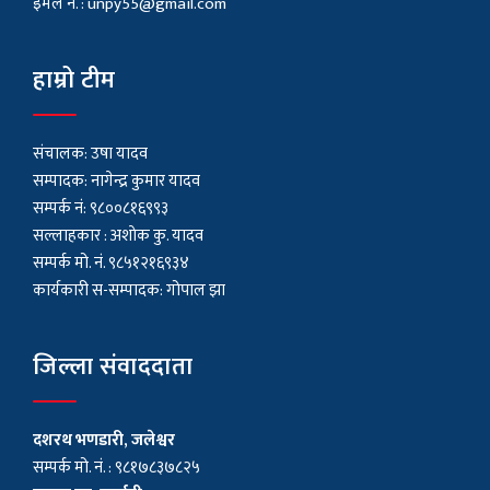
इमेल नं. :
unpy55@gmail.com
हाम्रो टीम
संचालक: उषा यादव
सम्पादक: नागेन्द्र कुमार यादव
सम्पर्क नं: ९८००८१६९९३
सल्लाहकार : अशाेक कु. यादव
सम्पर्क मो. नं. ९८५१२१६९३४
कार्यकारी स-सम्पादक: गोपाल झा
जिल्ला संवाददाता
दशरथ भणडारी, जलेश्वर
सम्पर्क मो. नं. : ९८१७८३७८२५