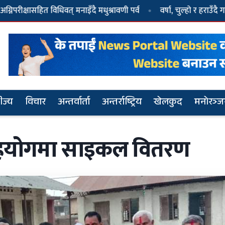
िधिवत् मनाइँदै मधुश्रावणी पर्व
वर्षा, चुल्हो र हराउँदै गएको मानवता
ीज्य
विचार
अन्तर्वार्ता
अन्तर्राष्ट्रिय
खेलकुद
मनोरञ्
सहयोगमा साइकल वितरण
२
धवल र दुर्गा प्रसाईंले गठन गरे दल, नाम ‘जय
नेपाल पार्टी’
५
दुर्गा प्रसाईं पक्राउ