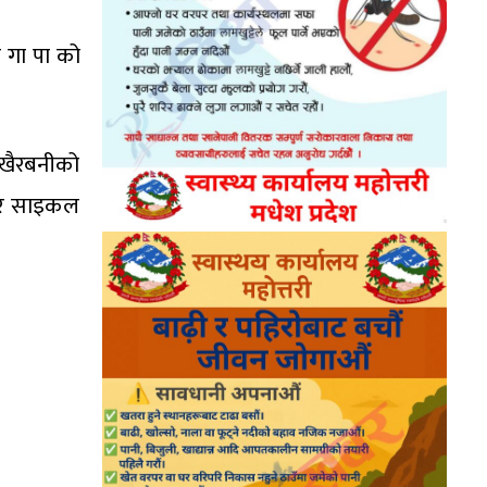
 गा पा को
खैरबनीको
बार साइकल