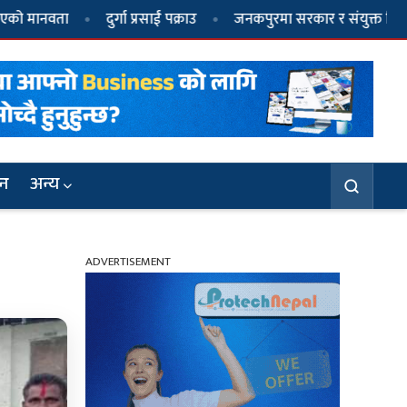
दुर्गा प्रसाईं पक्राउ
जनकपुरमा सरकार र संयुक्त हिन्दु मोर्चाबीच सहम
जन
अन्य
ADVERTISEMENT
३
मिथिलाञ्चलमा आस्था र परम्पराको संगम :
अग्निपरीक्षासहित विधिवत् मनाइँदै मधुश्रावणी पर्व
६
जनकपुरमा सरकार र संयुक्त हिन्दु मोर्चाबीच
सहमति