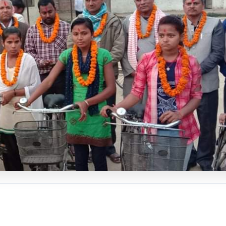
८
धनुषामा सर्वपक्षीय बैठक सुरु