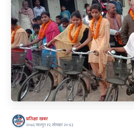
७
मधेशका विभिन्न जिल्लामा निकालियो सद्भाव
र्‍याली
प्रतिक्षा खबर
२०७६ फाल्गुन १२, सोमबार २०:४३