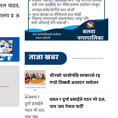
कौशल यादव,
ालय प्र अ
ताजा खबर
चीनको चासोपछि सरकारले रद्द
गर्‍यो तिब्बती अध्ययन सम्मेलन
धवल र दुर्गा प्रसाईंले गठन गरे दल,
नाम ‘जय नेपाल पार्टी’