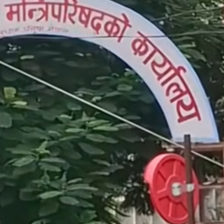
८
मधेशका विभिन्न जिल्लामा निकालियो सद्भाव
र्‍याली