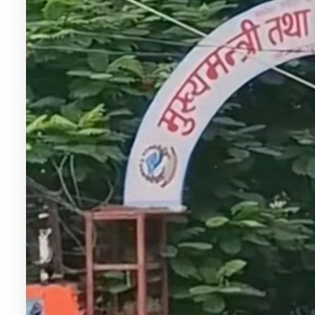
७
जनकपुरमा सरकार र संयुक्त हिन्दु मोर्चाबीच
सहमति