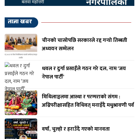
ताजा खबर
चीनको चासोपछि सरकारले रद्द गर्‍यो तिब्बती
अध्ययन सम्मेलन
धवल र दुर्गा प्रसाईंले गठन गरे दल, नाम ‘जय
नेपाल पार्टी’
मिथिलाञ्चलमा आस्था र परम्पराको संगम :
अग्निपरीक्षासहित विधिवत् मनाइँदै मधुश्रावणी पर्व
वर्षा, चुल्हो र हराउँदै गएको मानवता