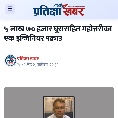
☰
५ लाख ७० हजार घुससहित महाेत्तरीका
एक इन्जिनियर पक्राउ
प्रतिक्षा खबर
२०८२ जेष्ठ १, बिहीबार २१:३२