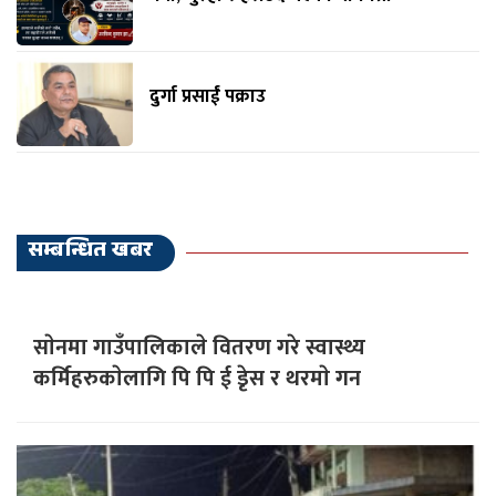
दुर्गा प्रसाईं पक्राउ
सम्बन्धित खबर
साेनमा गाउँपालिकाले वितरण गरे स्वास्थ्य
कर्मिहरुकाेलागि पि पि ई डृेस र थरमाे गन