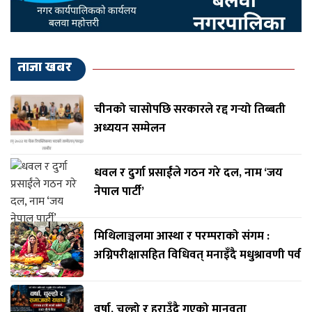
ताजा खबर
चीनको चासोपछि सरकारले रद्द गर्‍यो तिब्बती
अध्ययन सम्मेलन
धवल र दुर्गा प्रसाईंले गठन गरे दल, नाम ‘जय
नेपाल पार्टी’
मिथिलाञ्चलमा आस्था र परम्पराको संगम :
अग्निपरीक्षासहित विधिवत् मनाइँदै मधुश्रावणी पर्व
वर्षा, चुल्हो र हराउँदै गएको मानवता