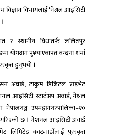
ौसम विज्ञान विभागलाई ‘नेश्नल आइसिटी
 ।
ेशगत र स्थानीय विधातर्फ ललितपुर
ङमा योगदान पु¥याएबापत बन्दना शर्मा
स्कृत हुनुभयो ।
न अवार्ड, टाकुम डिजिटल प्राइभेट
 आइसिटी स्टार्टअप अवार्ड, नेश्नल
धामा नेपालगञ्ज उपमहानगरपालिका–१०
दान गरिएको छ । नेशनल आइसिटी अवार्ड
इभेट लिमिटेड काठमाडौँलाई पुरस्कृत