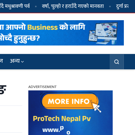
पर्व
वर्षा, चुल्हो र हराउँदै गएको मानवता
दुर्गा प्रसाईं पक्राउ
जन
अन्य
ुङ
ADVERTISEMENT
३
धवल र दुर्गा प्रसाईंले गठन गरे दल, नाम ‘जय
नेपाल पार्टी’
६
दुर्गा प्रसाईं पक्राउ