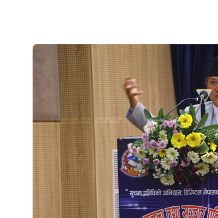
७
जनकपुरमा सरकार र संयुक्त हिन्दु मोर्चाबीच
सहमति