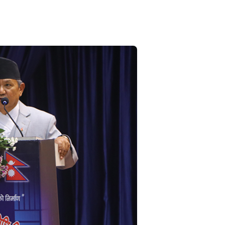
८
मधेशका विभिन्न जिल्लामा निकालियो सद्भाव
र्‍याली