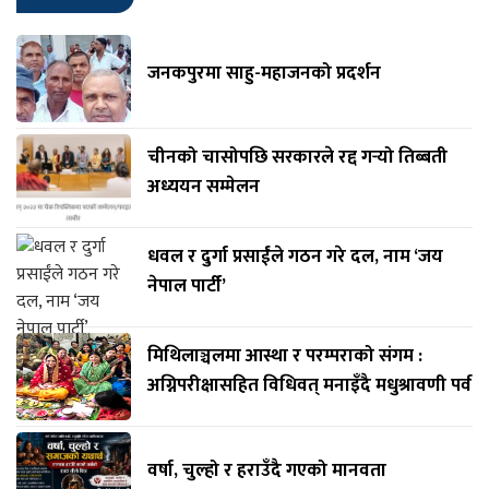
जनकपुरमा साहु-महाजनको प्रदर्शन
चीनको चासोपछि सरकारले रद्द गर्‍यो तिब्बती
अध्ययन सम्मेलन
धवल र दुर्गा प्रसाईंले गठन गरे दल, नाम ‘जय
नेपाल पार्टी’
मिथिलाञ्चलमा आस्था र परम्पराको संगम :
अग्निपरीक्षासहित विधिवत् मनाइँदै मधुश्रावणी पर्व
वर्षा, चुल्हो र हराउँदै गएको मानवता