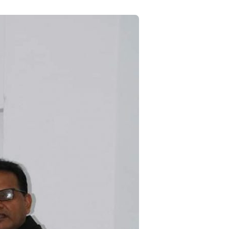
८
मधेशका विभिन्न जिल्लामा निकालियो सद्भाव
र्‍याली