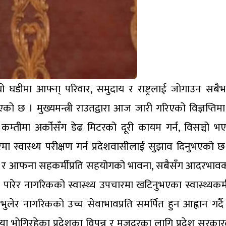
 यो घडीमा आफ्ना् परिवार, समुदाय र राष्ट्रलाई जोगाउन सबैभ
भएको छ । मुख्यमन्त्री राउतद्वारा आज जारी गरिएको विज्ञप्त
 कम्तीमा अर्कोसँग डेढ मिटरको दूरी कायम गर्न, विसञ्चो भ
ेमा स्वास्थ्य परीक्षण गर्न प्रदेशवासीलाई सुझाव दिनुभएको 
्न र आफना सहकर्मीप्रति सहयोगको भावना, सबैसँग आदरभावक
पारेर नागरिकको स्वास्थ्य उपचारमा खटिनुभएका स्वास्थ्यकर्मी
लेर नागरिकको उच्च सेवाभावप्रति समर्पित हुन आह्वान गर्दै मु
ोगिरहेका प्रदेशका विपन्न र मजदुरका लागि प्रदेश सरकारल