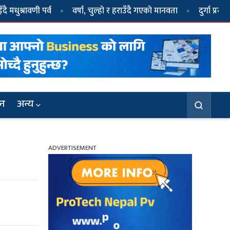
पर्व
वर्षा, चुल्हो र हराउँदै गएको मानवता
दुर्गा प्रसाईं पक्राउ
जन
अन्य
ADVERTISEMENT
३
धवल र दुर्गा प्रसाईंले गठन गरे दल, नाम ‘जय
नेपाल पार्टी’
६
दुर्गा प्रसाईं पक्राउ