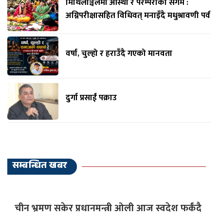
मिथिलाञ्चलमा आस्था र परम्पराको संगम :
अग्निपरीक्षासहित विधिवत् मनाइँदै मधुश्रावणी पर्व
वर्षा, चुल्हो र हराउँदै गएको मानवता
दुर्गा प्रसाईं पक्राउ
सम्बन्धित खबर
चीन भ्रमण सकेर प्रधानमन्त्री ओली आज स्वदेश फर्कंदै