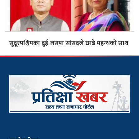
सुदूरपश्चिमका दुई जसपा सांसदले छाडे महन्थको साथ