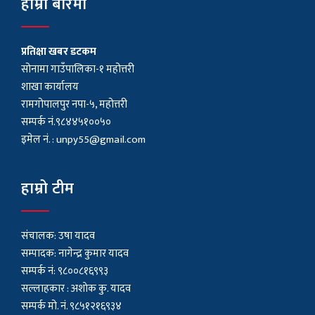
हाम्रो बारेमा
प्रतिक्षा खबर डटकम
सोनामा गाउँपालिका-१ महोत्तरी
शाखा कार्यालय
रामगोपालपुर नपा-५, महोत्तरी
सम्पर्क नं.९८४४५१००५०
इमेल नं. :
unpy55@gmail.com
हाम्रो टीम
संचालक: उषा यादव
सम्पादक: नागेन्द्र कुमार यादव
सम्पर्क नं: ९८००८१६९९३
सल्लाहकार : अशाेक कु. यादव
सम्पर्क मो. नं. ९८५१२१६९३४