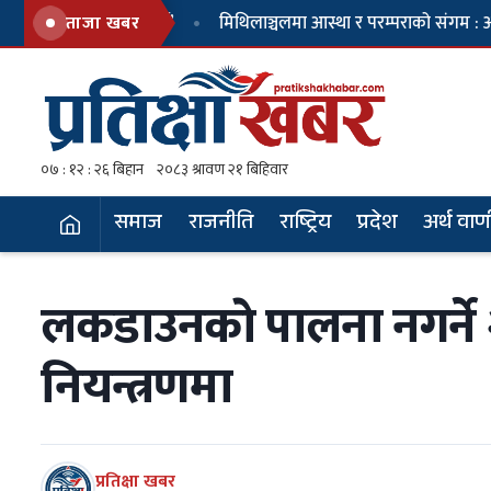
 नेपाल पार्टी’
मिथिलाञ्चलमा आस्था र परम्पराको संगम : अग्निपरीक्षासहि
ताजा खबर
समाज
राजनीति
राष्ट्रिय
प्रदेश
अर्थ वाण
ताजा समाचार
— भर्खर प्रकाशित
लकडाउनकाे पालना नगर्ने 
१
चीनको चासोपछि सरकारले रद्द गर्‍यो तिब्बती
नियन्त्रणमा
अध्ययन सम्मेलन
४
वर्षा, चुल्हो र हराउँदै गएको मानवता
प्रतिक्षा खबर