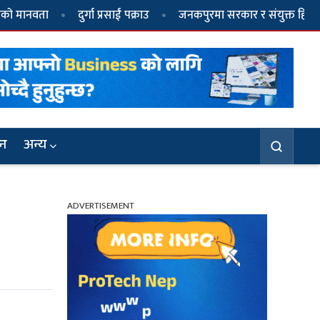
दुर्गा प्रसाईं पक्राउ
जनकपुरमा सरकार र संयुक्त हिन्दु मोर्चाबीच स
जन
अन्य
ADVERTISEMENT
३
मिथिलाञ्चलमा आस्था र परम्पराको संगम :
अग्निपरीक्षासहित विधिवत् मनाइँदै मधुश्रावणी पर्व
६
जनकपुरमा सरकार र संयुक्त हिन्दु मोर्चाबीच
सहमति