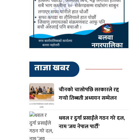
ताजा खबर
चीनको चासोपछि सरकारले रद्द
गर्‍यो तिब्बती अध्ययन सम्मेलन
धवल र दुर्गा प्रसाईंले गठन गरे दल,
नाम ‘जय नेपाल पार्टी’