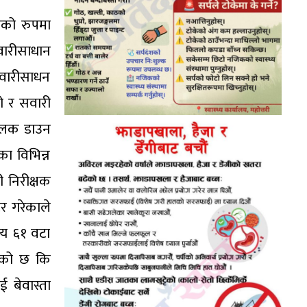
ीको रुपमा
वारीसाधान
सवारीसाधन
ो र सवारी
ट लक डाउन
ा विभिन्न
ी निरीक्षक
र गरेकाले
सय ६१ वटा
हेको छ कि
 बेवास्ता