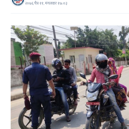
२०७६ चैत्र ११, मंगलवार १७:०३
७
मधेशका विभिन्न जिल्लामा निकालियो सद्भाव
र्‍याली