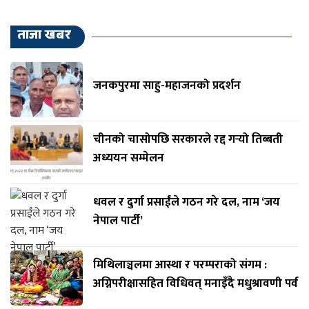
ताजा खबर
जनकपुरमा साहु-महाजनको प्रदर्शन
चीनको चासोपछि सरकारले रद्द गर्‍यो तिब्बती
अध्ययन सम्मेलन
धवल र दुर्गा प्रसाईंले गठन गरे दल, नाम ‘जय
नेपाल पार्टी’
मिथिलाञ्चलमा आस्था र परम्पराको संगम :
अग्निपरीक्षासहित विधिवत् मनाइँदै मधुश्रावणी पर्व