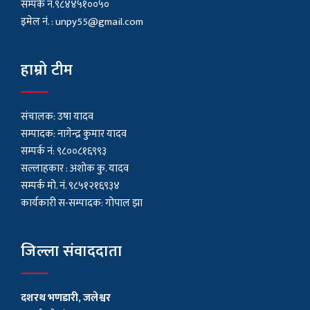
सम्पर्क नं.९८४४५१००५०
इमेल नं. :
unpy55@gmail.com
हाम्रो टीम
संचालक: उषा यादव
सम्पादक: नागेन्द्र कुमार यादव
सम्पर्क नं: ९८००८१६९९३
सल्लाहकार : अशाेक कु. यादव
सम्पर्क मो. नं. ९८५१२१६९३४
कार्यकारी स-सम्पादक: गोपाल झा
जिल्ला संवाददाता
दशरथ भणडारी, जलेश्वर