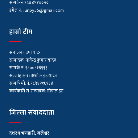
सम्पर्क नं.९८४४५१००५०
इमेल नं. :
unpy55@gmail.com
हाम्रो टीम
संचालक: उषा यादव
सम्पादक: नागेन्द्र कुमार यादव
सम्पर्क नं: ९८००८१६९९३
सल्लाहकार : अशाेक कु. यादव
सम्पर्क मो. नं. ९८५१२१६९३४
कार्यकारी स-सम्पादक: गोपाल झा
जिल्ला संवाददाता
दशरथ भणडारी, जलेश्वर