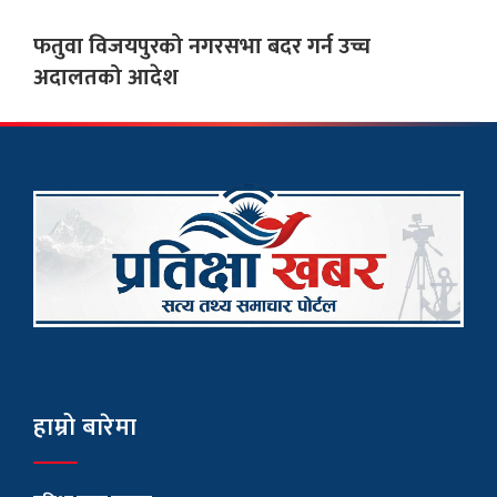
फतुवा विजयपुरको नगरसभा बदर गर्न उच्च
अदालतको आदेश
हाम्रो बारेमा