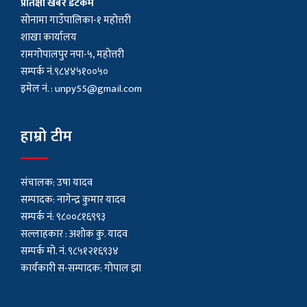
प्रतिक्षा खबर डटकम
सोनामा गाउँपालिका-१ महोत्तरी
शाखा कार्यालय
रामगोपालपुर नपा-५, महोत्तरी
सम्पर्क नं.९८४४५१००५०
इमेल नं. :
unpy55@gmail.com
हाम्रो टीम
संचालक: उषा यादव
सम्पादक: नागेन्द्र कुमार यादव
सम्पर्क नं: ९८००८१६९९३
सल्लाहकार : अशाेक कु. यादव
सम्पर्क मो. नं. ९८५१२१६९३४
कार्यकारी स-सम्पादक: गोपाल झा